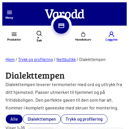
Hopp
til
Meny
innhold
Produkter
Logg inn
Søk
Hjem
/
Trykk og profilering
/
Nettbutikk
/
Dialekttempen
Dialekttempen
Dialekttempen leverer termometer med ord og uttrykk fra
ditt hjemsted. Passer utmerket til hjemmet og på
fritidsboligen. Den perfekte gaven til den som har alt.
Kommer i komplett gaveeske med skruer for montering.
Alle
Dialekttempen
Trykk og profilering
Viser 1–16