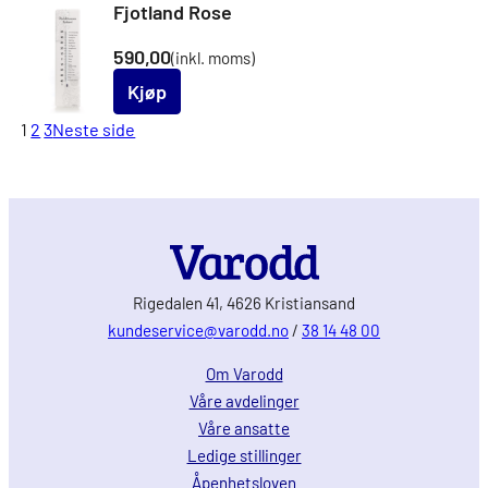
Fjotland Rose
590,00
(inkl. moms)
Kjøp
1
2
3
Neste side
Rigedalen 41, 4626 Kristiansand
kundeservice@varodd.no
/
38 14 48 00
Om Varodd
Våre avdelinger
Våre ansatte
Ledige stillinger
Åpenhetsloven