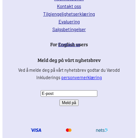
Kontakt oss
Tilgjengelighetserklæring
Evaluering
Salgsbetingelser
For English users
Contact us
Meld deg på vårt nyhetsbrev
Ved å melde deg på vårt nyhetsbrev godtar du Varodd
Inkluderings
personvernerklæring
E
-
p
o
s
t