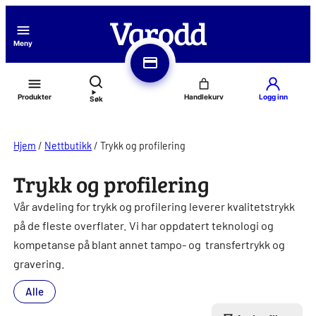
Hopp
til
Meny
innhold
Produkter
Logg inn
Søk
Hjem
/
Nettbutikk
/
Trykk og profilering
Trykk og profilering
Vår avdeling for trykk og profilering leverer kvalitetstrykk
på de fleste overflater. Vi har oppdatert teknologi og
kompetanse på blant annet tampo- og transfertrykk og
gravering.
Alle