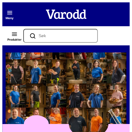
Hopp
til
Meny
innhold
Søk
Produkter