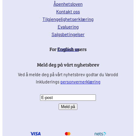
Åpenhetsloven
Kontakt oss
Tilgjengelighetserklæring
Evaluering
Salgsbetingelser
For English users
Contact us
Meld deg på vårt nyhetsbrev
Ved å melde deg på vårt nyhetsbrev godtar du Varodd
Inkluderings
personvernerklæring
E
-
p
o
s