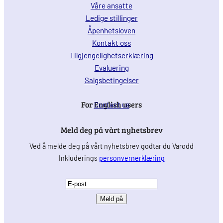
Våre ansatte
Ledige stillinger
Åpenhetsloven
Kontakt oss
Tilgjengelighetserklæring
Evaluering
Salgsbetingelser
For English users
Contact us
Meld deg på vårt nyhetsbrev
Ved å melde deg på vårt nyhetsbrev godtar du Varodd
Inkluderings
personvernerklæring
E
-
p
o