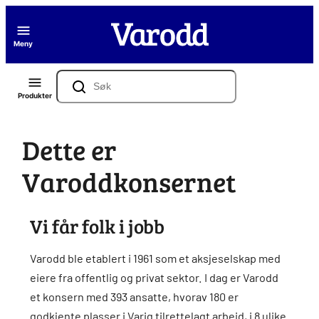
Hopp
til
Meny
innhold
Søk
Produkter
Dette er
Varoddkonsernet
Vi får folk i jobb
Varodd ble etablert i 1961 som et aksjeselskap med
eiere fra offentlig og privat sektor. I dag er Varodd
et konsern med 393 ansatte, hvorav 180 er
godkjente plasser i Varig tilrettelagt arbeid, i 8 ulike