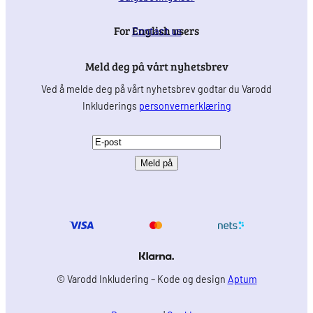
For English users
Contact us
Meld deg på vårt nyhetsbrev
Ved å melde deg på vårt nyhetsbrev godtar du Varodd
Inkluderings
personvernerklæring
E
-
p
o
s
t
(
P
© Varodd Inkludering – Kode og design
Aptum
å
k