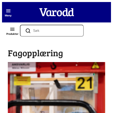
Hopp
til
Meny
innhold
Søk
Produkter
Fagopplæring