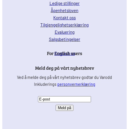
Ledige stillinger
Åpenhetsloven
Kontakt oss
Tilgjengelighetserklæring
Evaluering
Salgsbetingelser
For English users
Contact us
Meld deg på vårt nyhetsbrev
Ved å melde deg på vårt nyhetsbrev godtar du Varodd
Inkluderings
personvernerklæring
E
-
p
o