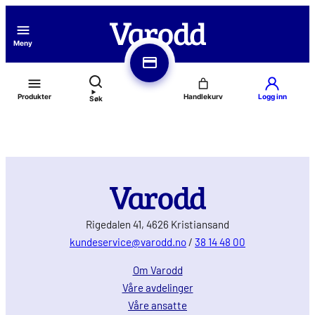
Hopp
til
Meny
innhold
Produkter
Logg inn
Søk
Rigedalen 41, 4626 Kristiansand
kundeservice@varodd.no
/
38 14 48 00
Om Varodd
Våre avdelinger
Våre ansatte