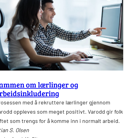
ammen om lærlinger og
rbeidsinkludering
rosessen med å rekruttere lærlinger gjennom
arodd oppleves som meget positivt. Varodd gir folk
ftet som trengs for å komme inn i normalt arbeid.
ian S. Olsen