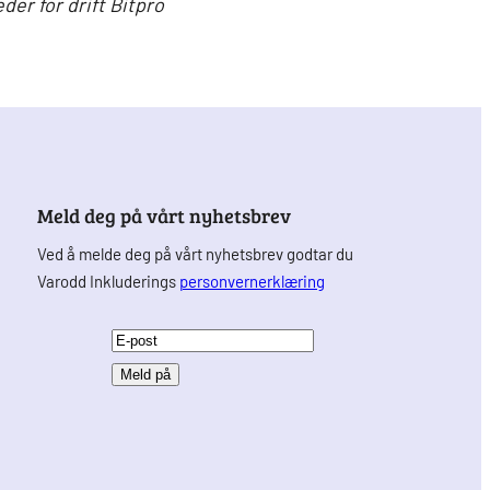
der for drift Bitpro
Meld deg på vårt nyhetsbrev
Ved å melde deg på vårt nyhetsbrev godtar du
Varodd Inkluderings
personvernerklæring
E
-
p
o
s