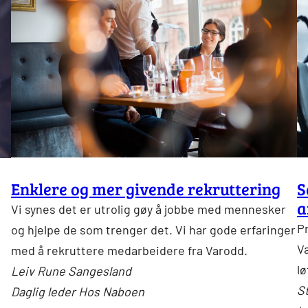
Enklere og mer givende rekruttering
S
a
Vi synes det er utrolig gøy å jobbe med mennesker
P
og hjelpe de som trenger det. Vi har gode erfaringer
V
med å rekruttere medarbeidere fra Varodd.
lø
Leiv Rune Sangesland
St
Daglig leder Hos Naboen