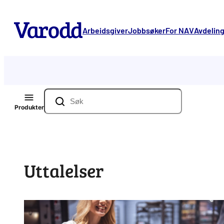
Hopp
til
Arbeidsgiver
Jobbsøker
For NAV
Avdelin
innhold
Søk
Produkter
Uttalelser