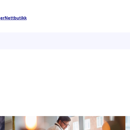
ger
Nettbutikk