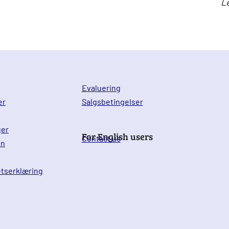
Le
Evaluering
er
Salgsbetingelser
ger
For English users
Contact us
en
etserklæring