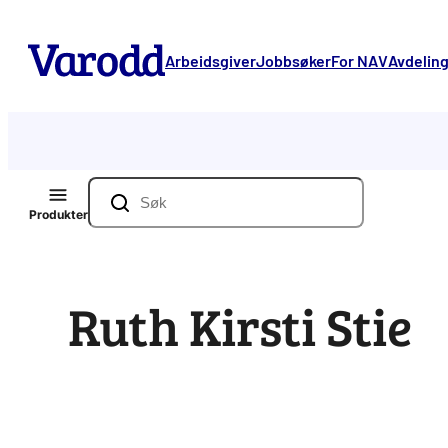
Hopp
til
Arbeidsgiver
Jobbsøker
For NAV
Avdelin
innhold
Søk
Produkter
Ruth Kirsti Stie