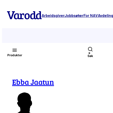
Hopp
til
Arbeidsgiver
Jobbsøker
For NAV
Avdelin
innhold
Produkter
Søk
Ebba Jaatun