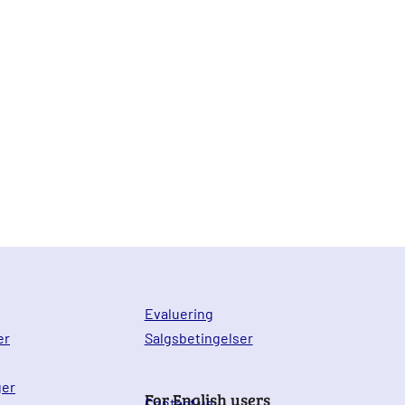
Evaluering
er
Salgsbetingelser
ger
For English users
Contact us