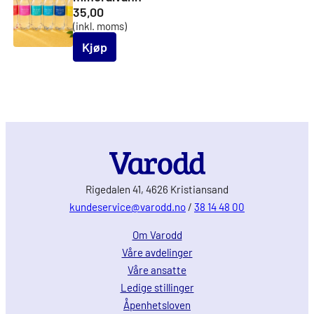
35,00
(inkl. moms)
Kjøp
Rigedalen 41, 4626 Kristiansand
kundeservice@varodd.no
/
38 14 48 00
Om Varodd
Våre avdelinger
Våre ansatte
Ledige stillinger
Åpenhetsloven