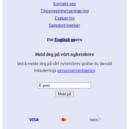
Kontakt oss
Tilgjengelighetserklæring
Evaluering
Salgsbetingelser
For English users
Contact us
Meld deg på vårt nyhetsbrev
Ved å melde deg på vårt nyhetsbrev godtar du Varodd
Inkluderings
personvernerklæring
E
-
p
o
s
t