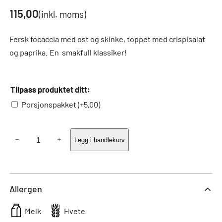
115,00
(inkl. moms)
Fersk focaccia med ost og skinke, toppet med crispisalat
og paprika. En smakfull klassiker!
Tilpass produktet ditt:
Porsjonspakket
(+
5,00
)
Focaccia-
−
+
Legg i handlekurv
sandwich
med
ost
Allergen
og
skinke
Melk
Hvete
antall