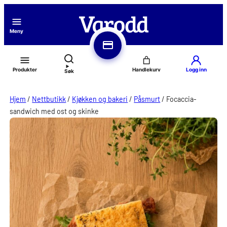
Hopp
til
Meny
innhold
Produkter
Logg inn
Søk
Hjem
/
Nettbutikk
/
Kjøkken og bakeri
/
Påsmurt
/
Focaccia-
sandwich med ost og skinke