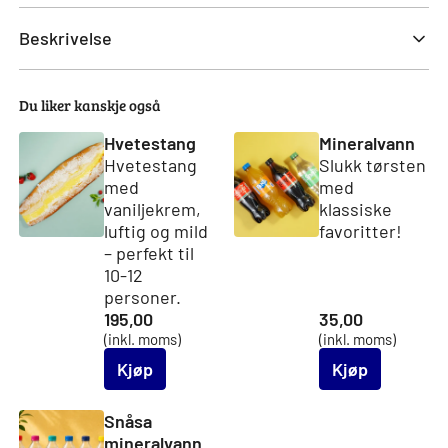
Beskrivelse
Du liker kanskje også
Hvetestang
Mineralvann
Hvetestang
Slukk tørsten
med
med
vaniljekrem,
klassiske
luftig og mild
favoritter!
– perfekt til
10-12
personer.
195,00
35,00
(inkl. moms)
(inkl. moms)
Kjøp
Kjøp
Snåsa
mineralvann