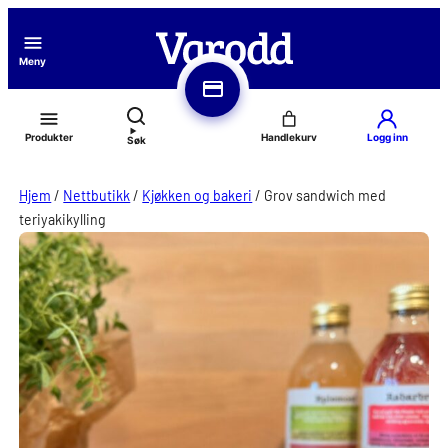
Hopp
til
Meny
innhold
Produkter
Logg inn
Søk
Hjem
/
Nettbutikk
/
Kjøkken og bakeri
/
Grov sandwich med
teriyakikylling