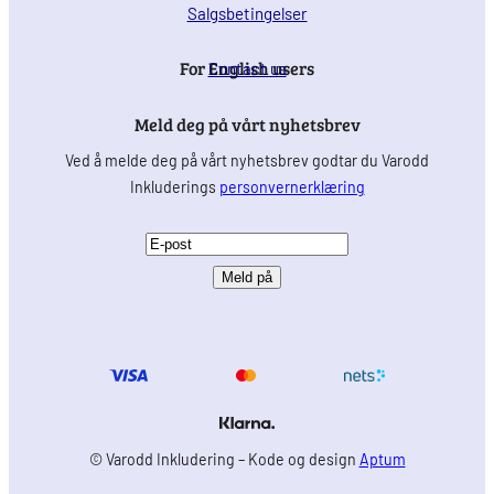
Salgsbetingelser
For English users
Contact us
Meld deg på vårt nyhetsbrev
Ved å melde deg på vårt nyhetsbrev godtar du Varodd
Inkluderings
personvernerklæring
E
-
p
o
s
t
(
P
© Varodd Inkludering – Kode og design
Aptum
å