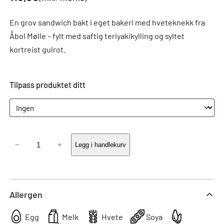
En grov sandwich bakt i eget bakeri med hveteknekk fra
Åbol Mølle – fylt med saftig teriyakikylling og syltet
kortreist gulrot.
Tilpass produktet ditt
Grov
−
+
Legg i handlekurv
sandwich
med
teriyakikylling
Allergen
antall
Egg
Melk
Hvete
Soya