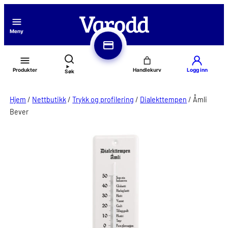
Hopp
til
Meny
innhold
Produkter
Logg inn
Søk
Hjem
/
Nettbutikk
/
Trykk og profilering
/
Dialekttempen
/
Åmli
Bever