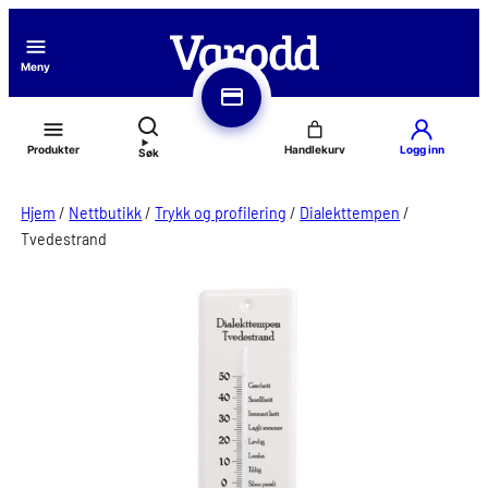
Hopp
til
Meny
innhold
Produkter
Logg inn
Søk
Hjem
/
Nettbutikk
/
Trykk og profilering
/
Dialekttempen
/
Tvedestrand