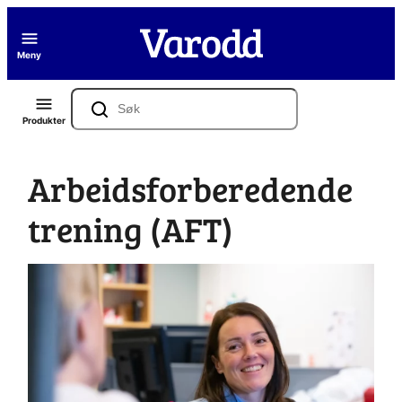
Hopp
til
Meny
innhold
Søk
Produkter
Arbeidsforberedende
trening (AFT)