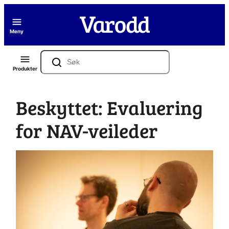
Hopp
til
Meny
innhold
Søk
Produkter
Beskyttet: Evaluering
for NAV-veileder