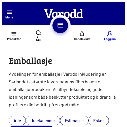
Hopp
til
Meny
innhold
Produkter
Logg inn
Søk
Emballasje
Avdelingen for emballasje i Varodd Inkludering er
Sørlandets største leverandør av fiberbaserte
emballasjeprodukter. Vi tilbyr fleksible og gode
løsninger som både beskytter produktet og bidrar til å
profilere din bedrift på en god måte.
Alle
Julekalender
Fyllmasse
Esker