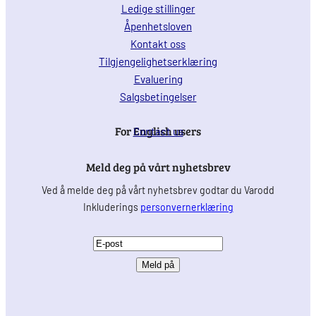
Ledige stillinger
Åpenhetsloven
Kontakt oss
Tilgjengelighetserklæring
Evaluering
Salgsbetingelser
For English users
Contact us
Meld deg på vårt nyhetsbrev
Ved å melde deg på vårt nyhetsbrev godtar du Varodd
Inkluderings
personvernerklæring
E
-
p
o