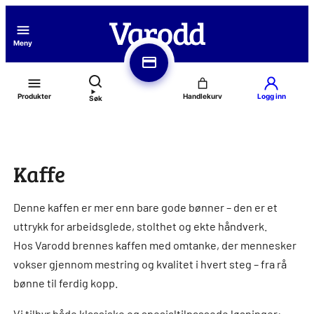
Hopp
til
Meny
innhold
Produkter
Logg inn
Søk
Kaffe
Denne kaffen er mer enn bare gode bønner – den er et
uttrykk for arbeidsglede, stolthet og ekte håndverk.
Hos Varodd brennes kaffen med omtanke, der mennesker
vokser gjennom mestring og kvalitet i hvert steg – fra rå
bønne til ferdig kopp.
Vi tilbyr både klassiske og spesialtilpassede løsninger: