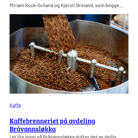
Miriam Rock-Sviland og Kjersti Breland, som begge…
Kaffe
Kaffebrenneriet på avdeling
Bråvannsløkka
I et lite bygg på Bråvannsløkka dufter det av deilig