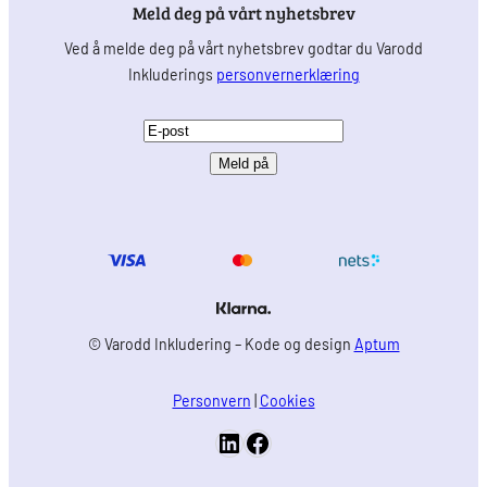
Meld deg på vårt nyhetsbrev
Ved å melde deg på vårt nyhetsbrev godtar du Varodd
Inkluderings
personvernerklæring
E
-
p
o
s
t
(
P
© Varodd Inkludering – Kode og design
Aptum
å
k
Personvern
|
Cookies
r
LinkedIn
Facebook
e
v